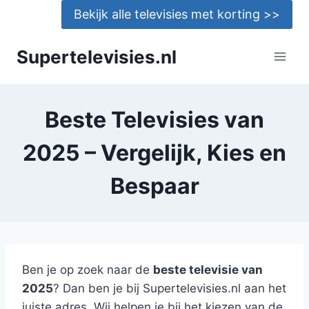
Doorgaan
Bekijk alle televisies met korting >>
naar
inhoud
Supertelevisies.nl
Beste Televisies van
2025 – Vergelijk, Kies en
Bespaar
Ben je op zoek naar de
beste televisie van
2025
? Dan ben je bij Supertelevisies.nl aan het
juiste adres. Wij helpen je bij het kiezen van de