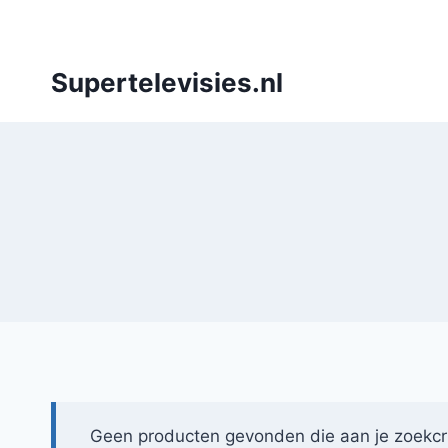
Doorgaan
naar
inhoud
Supertelevisies.nl
Geen producten gevonden die aan je zoekcri