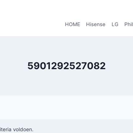
HOME
Hisense
LG
Phi
5901292527082
teria voldoen.