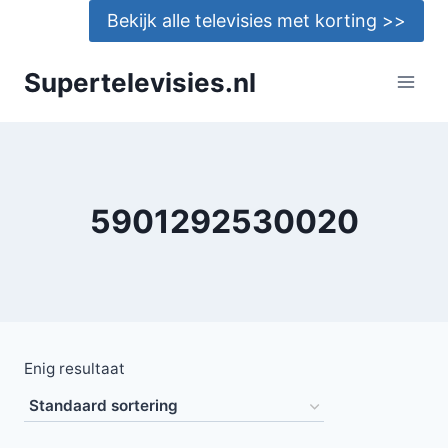
Doorgaan
Bekijk alle televisies met korting >>
naar
inhoud
Supertelevisies.nl
5901292530020
Enig resultaat