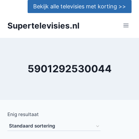
Doorgaan
Bekijk alle televisies met korting >>
naar
inhoud
Supertelevisies.nl
5901292530044
Enig resultaat