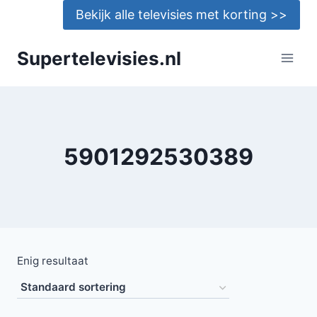
Doorgaan
Bekijk alle televisies met korting >>
naar
inhoud
Supertelevisies.nl
5901292530389
Enig resultaat