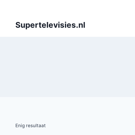
Doorgaan
naar
inhoud
Supertelevisies.nl
Enig resultaat