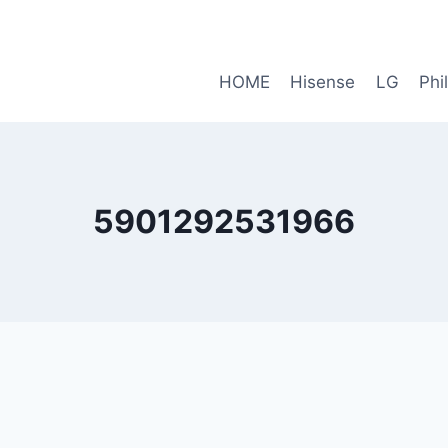
HOME
Hisense
LG
Phi
5901292531966