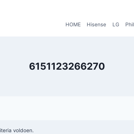
HOME
Hisense
LG
Phi
6151123266270
teria voldoen.