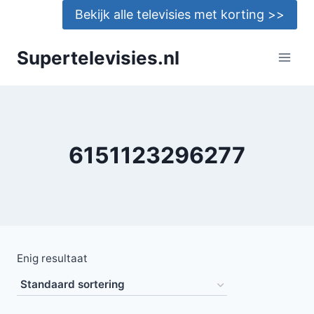
Doorgaan
Bekijk alle televisies met korting >>
naar
inhoud
Supertelevisies.nl
6151123296277
Enig resultaat