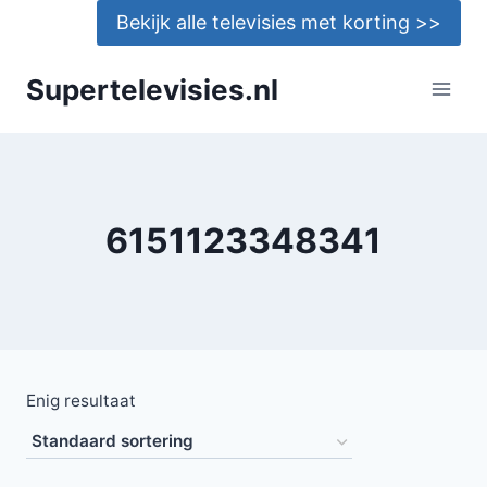
Doorgaan
Bekijk alle televisies met korting >>
naar
inhoud
Supertelevisies.nl
6151123348341
Enig resultaat