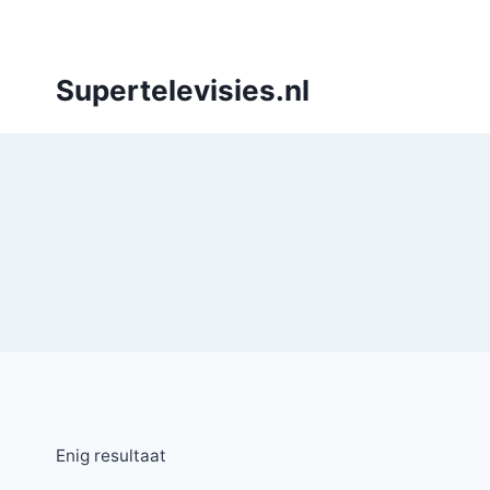
Doorgaan
naar
inhoud
Supertelevisies.nl
Enig resultaat