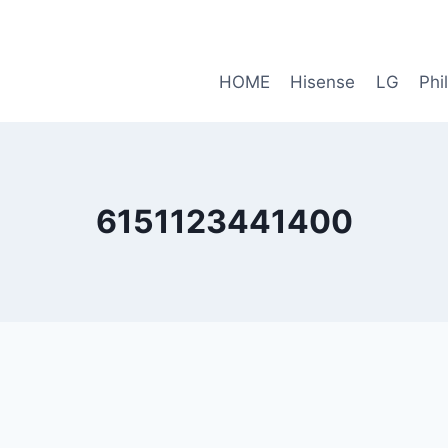
HOME
Hisense
LG
Phi
6151123441400