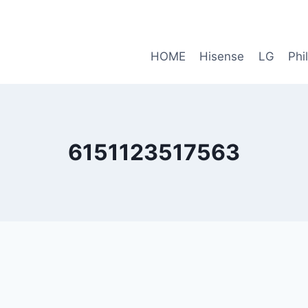
HOME
Hisense
LG
Phi
6151123517563