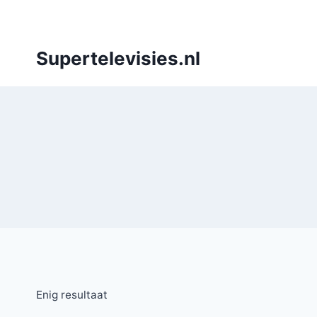
Doorgaan
naar
inhoud
Supertelevisies.nl
Enig resultaat