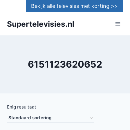
Doorgaan
Bekijk alle televisies met korting >>
naar
inhoud
Supertelevisies.nl
6151123620652
Enig resultaat