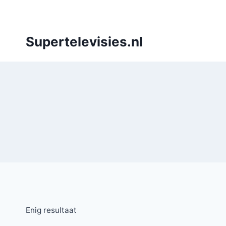
Doorgaan
naar
inhoud
Supertelevisies.nl
Enig resultaat