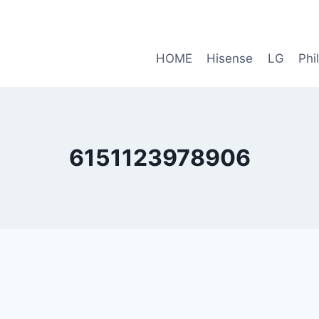
HOME
Hisense
LG
Phi
6151123978906