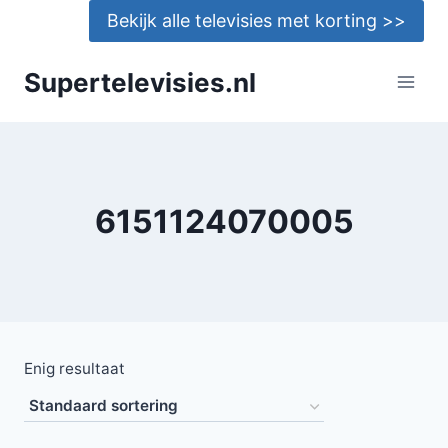
Doorgaan
Bekijk alle televisies met korting >>
naar
inhoud
Supertelevisies.nl
6151124070005
Enig resultaat