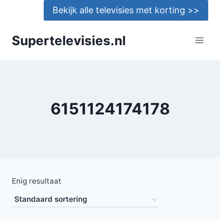
Doorgaan
Bekijk alle televisies met korting >>
naar
inhoud
Supertelevisies.nl
6151124174178
Enig resultaat