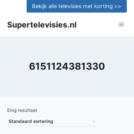
Doorgaan
Bekijk alle televisies met korting >>
naar
inhoud
Supertelevisies.nl
6151124381330
Enig resultaat