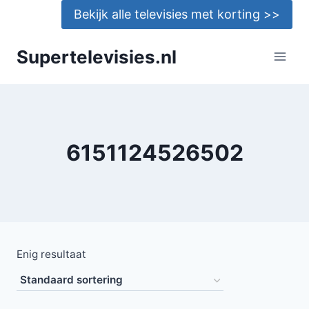
Doorgaan
Bekijk alle televisies met korting >>
naar
inhoud
Supertelevisies.nl
6151124526502
Enig resultaat