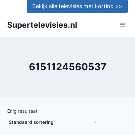
Doorgaan
Bekijk alle televisies met korting >>
naar
inhoud
Supertelevisies.nl
6151124560537
Enig resultaat