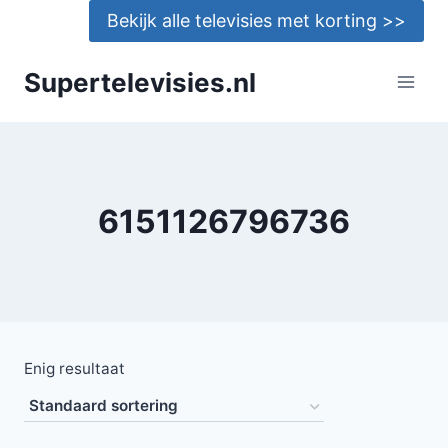
Doorgaan
Bekijk alle televisies met korting >>
naar
inhoud
Supertelevisies.nl
6151126796736
Enig resultaat