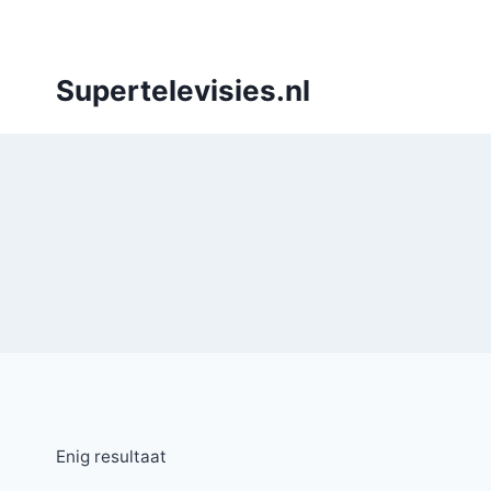
Doorgaan
naar
inhoud
Supertelevisies.nl
Enig resultaat