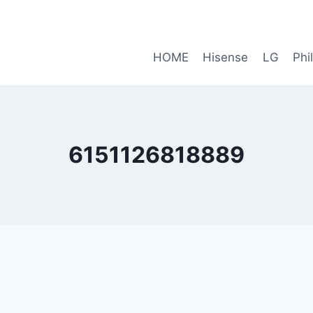
HOME
Hisense
LG
Phi
6151126818889