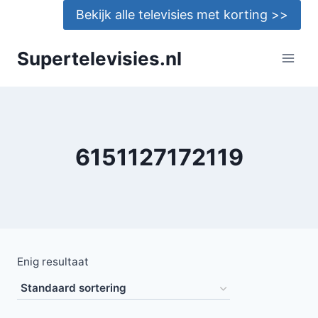
Doorgaan
Bekijk alle televisies met korting >>
naar
inhoud
Supertelevisies.nl
6151127172119
Enig resultaat