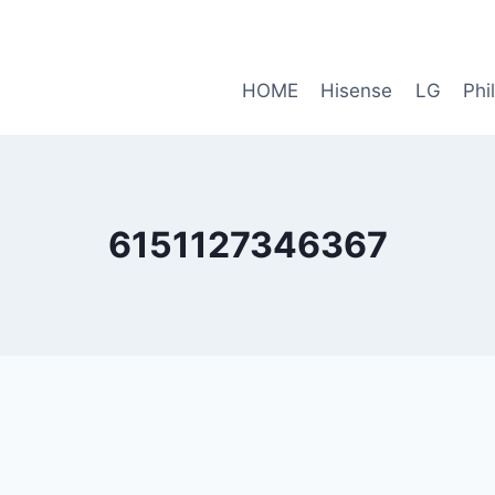
HOME
Hisense
LG
Phi
6151127346367