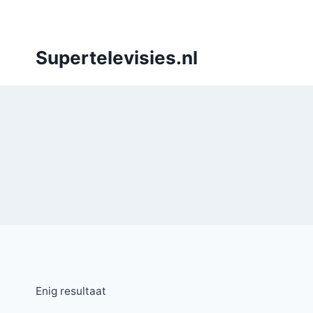
Doorgaan
naar
inhoud
Supertelevisies.nl
Enig resultaat