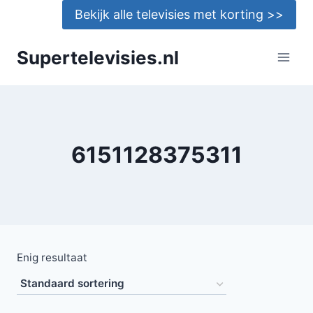
Doorgaan
Bekijk alle televisies met korting >>
naar
inhoud
Supertelevisies.nl
6151128375311
Enig resultaat