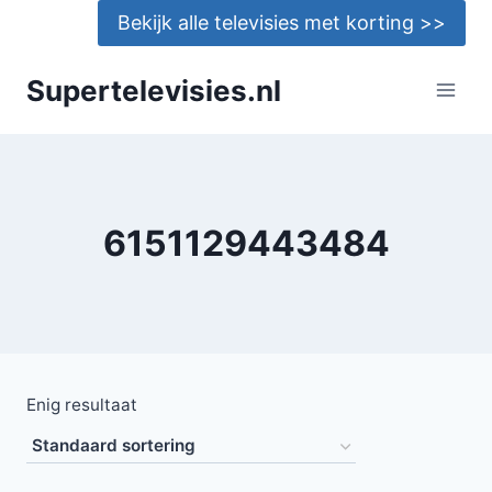
Doorgaan
Bekijk alle televisies met korting >>
naar
inhoud
Supertelevisies.nl
6151129443484
Enig resultaat