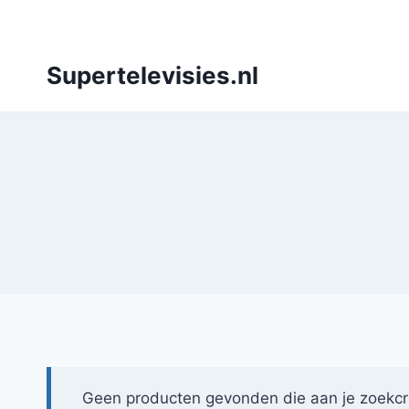
Doorgaan
naar
inhoud
Supertelevisies.nl
Geen producten gevonden die aan je zoekcri