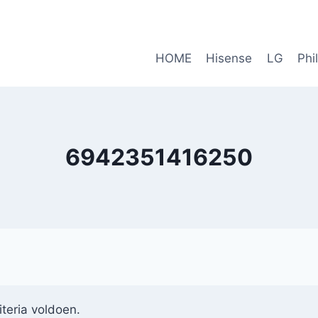
HOME
Hisense
LG
Phi
6942351416250
teria voldoen.