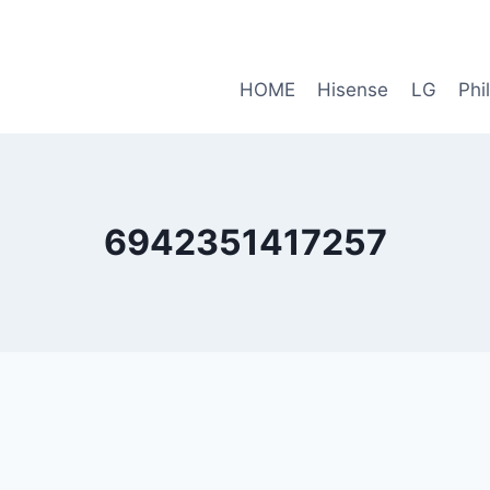
HOME
Hisense
LG
Phi
6942351417257