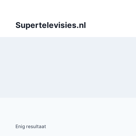
Doorgaan
naar
inhoud
Supertelevisies.nl
Enig resultaat