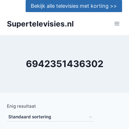
Doorgaan
Bekijk alle televisies met korting >>
naar
inhoud
Supertelevisies.nl
6942351436302
Enig resultaat