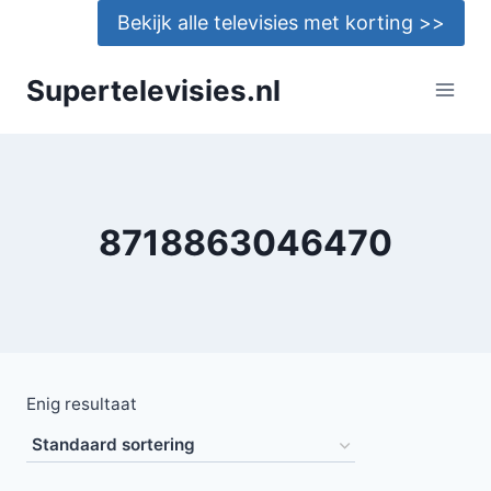
Doorgaan
Bekijk alle televisies met korting >>
naar
inhoud
Supertelevisies.nl
8718863046470
Enig resultaat