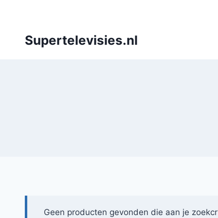
Doorgaan
naar
inhoud
Supertelevisies.nl
Geen producten gevonden die aan je zoekcri