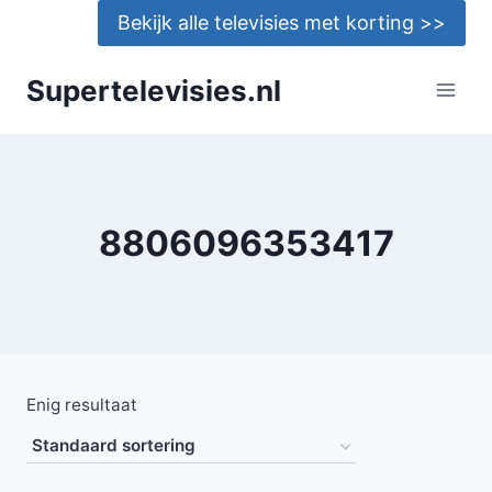
Doorgaan
Bekijk alle televisies met korting >>
naar
inhoud
Supertelevisies.nl
8806096353417
Enig resultaat