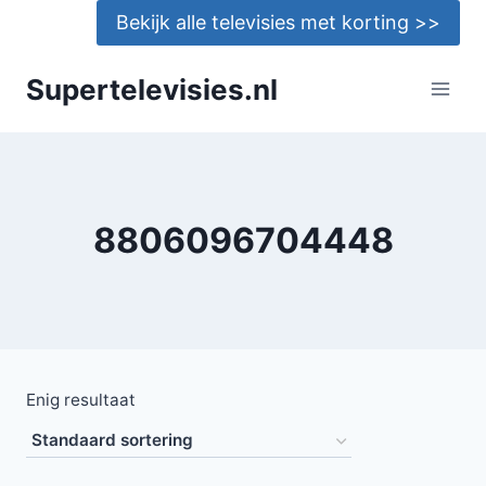
Doorgaan
Bekijk alle televisies met korting >>
naar
inhoud
Supertelevisies.nl
8806096704448
Enig resultaat