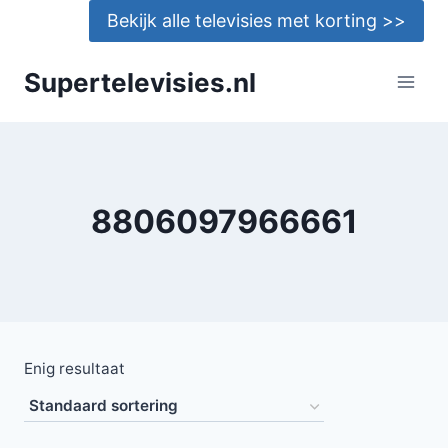
Doorgaan
Bekijk alle televisies met korting >>
naar
inhoud
Supertelevisies.nl
8806097966661
Enig resultaat