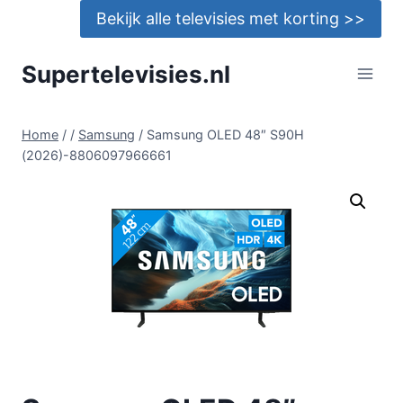
Doorgaan
Bekijk alle televisies met korting >>
naar
inhoud
Supertelevisies.nl
Home
/
/
Samsung
/
Samsung OLED 48″ S90H
(2026)-8806097966661