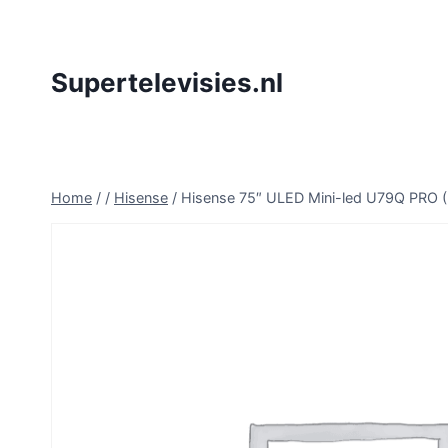
Doorgaan
naar
inhoud
Supertelevisies.nl
Home
/
/
Hisense
/
Hisense 75″ ULED Mini-led U79Q PRO