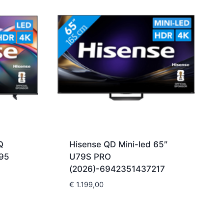
Q
Hisense QD Mini-led 65″
95
U79S PRO
(2026)-6942351437217
€
1.199,00