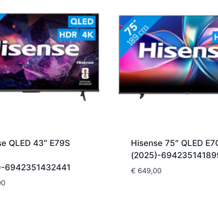
se QLED 43″ E79S
Hisense 75″ QLED E7
(2025)-69423514189
)-6942351432441
€
649,00
00