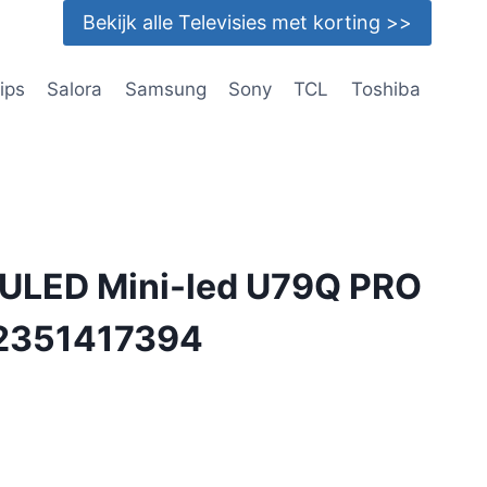
Bekijk alle Televisies met korting >>
lips
Salora
Samsung
Sony
TCL
Toshiba
 ULED Mini-led U79Q PRO
2351417394