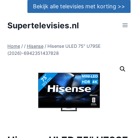
Doorgaan
Bekijk alle televisies met korting >>
naar
inhoud
Supertelevisies.nl
Home
/
/
Hisense
/
Hisense ULED 75″ U79SE
(2026)-6942351437828