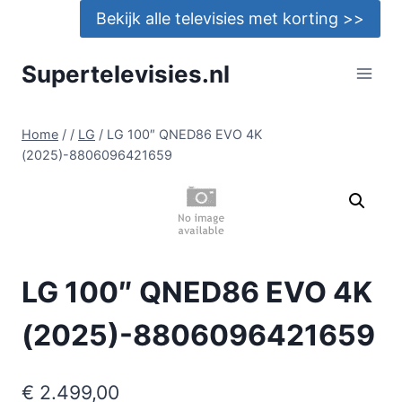
Doorgaan
Bekijk alle televisies met korting >>
naar
inhoud
Supertelevisies.nl
Home
/
/
LG
/
LG 100″ QNED86 EVO 4K
(2025)-8806096421659
LG 100″ QNED86 EVO 4K
(2025)-8806096421659
€
2.499,00