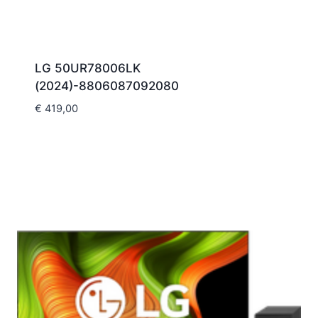
LG 50UR78006LK
(2024)-8806087092080
€
419,00