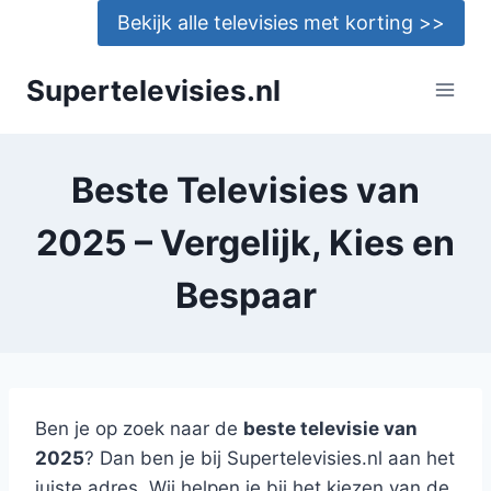
Doorgaan
Bekijk alle televisies met korting >>
naar
inhoud
Supertelevisies.nl
Beste Televisies van
2025 – Vergelijk, Kies en
Bespaar
Ben je op zoek naar de
beste televisie van
2025
? Dan ben je bij Supertelevisies.nl aan het
juiste adres. Wij helpen je bij het kiezen van de