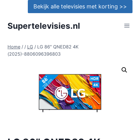
Doorgaan
Bekijk alle televisies met korting >>
naar
inhoud
Supertelevisies.nl
Home
/
/
LG
/
LG 86″ QNED82 4K
(2025)-8806096396803