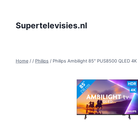
Doorgaan
naar
inhoud
Supertelevisies.nl
Home
/
/
Philips
/
Philips Ambilight 85″ PUS8500 QLED 4