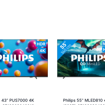
ps 43” PUS7000 4K
Philips 55” MLED810 