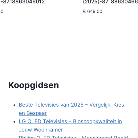
)-8718863046012
(2025)-8718863046
00
€
649,00
Koopgidsen
Beste Televisies van 2025 – Vergelijk, Kies
en Bespaar
LG OLED Televisies – Bioscoopkwaliteit in
Jouw Woonkamer
Philips OLED Televisies – Meeslepend Beeld