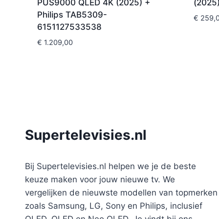
PUS9000 QLED 4K (2025) +
(2025
Philips TAB5309-
€
259,
6151127533538
€
1.209,00
Supertelevisies.nl
Bij Supertelevisies.nl helpen we je de beste
keuze maken voor jouw nieuwe tv. We
vergelijken de nieuwste modellen van topmerken
zoals Samsung, LG, Sony en Philips, inclusief
OLED, QLED en Neo QLED. Je vindt bij ons