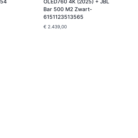
654
OLED760 4K (2025) + JBL
Bar 500 M2 Zwart-
6151123513565
€
2.439,00