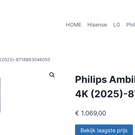
HOME
Hisense
LG
Phi
K (2025)-8718863046050
Philips Amb
4K (2025)-
€
1.069,00
Bekijk laagste prijs