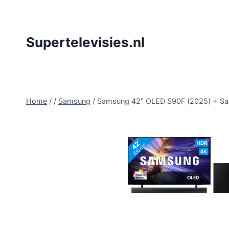
Doorgaan
naar
inhoud
Supertelevisies.nl
Home
/
/
Samsung
/
Samsung 42″ OLED S90F (2025) + 