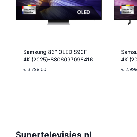
Samsung 83″ OLED S90F
Samsu
4K (2025)-8806097098416
4K (2
€
3.799,00
€
2.999
Supertelevisies.nl