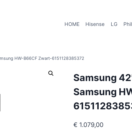
HOME
Hisense
LG
Phi
Samsung HW-B66CF Zwart-6151128385372
Samsung 42″
Samsung HW
6151128385
€
1.079,00