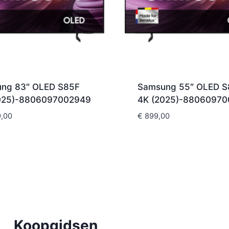
ng 83″ OLED S85F
Samsung 55″ OLED S
025)-8806097002949
4K (2025)-8806097
,00
€
899,00
Koopgidsen