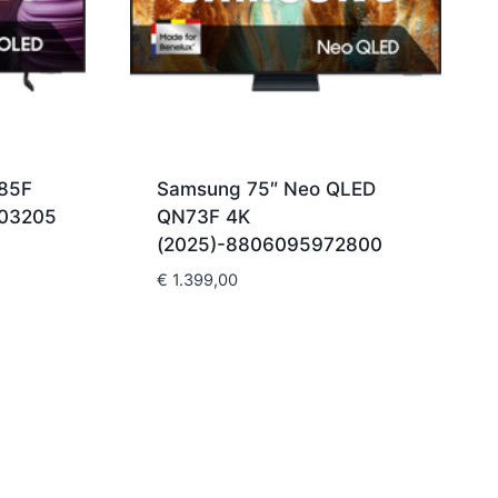
85F
Samsung 75″ Neo QLED
003205
QN73F 4K
(2025)-8806095972800
€
1.399,00