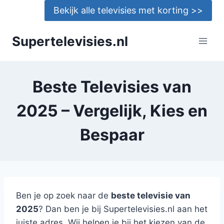
Doorgaan
Bekijk alle televisies met korting >>
naar
inhoud
Supertelevisies.nl
Beste Televisies van
2025 – Vergelijk, Kies en
Bespaar
Ben je op zoek naar de
beste televisie van
2025
? Dan ben je bij Supertelevisies.nl aan het
juiste adres. Wij helpen je bij het kiezen van de