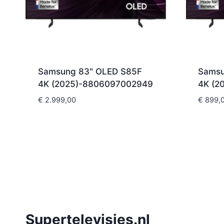
Samsung 83″ OLED S85F
Samsu
4K (2025)-8806097002949
4K (2
€
2.999,00
€
899,
Supertelevisies.nl