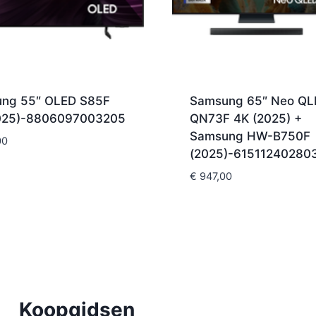
ng 55″ OLED S85F
Samsung 65″ Neo QL
025)-8806097003205
QN73F 4K (2025) +
Samsung HW-B750F
00
(2025)-61511240280
€
947,00
Koopgidsen