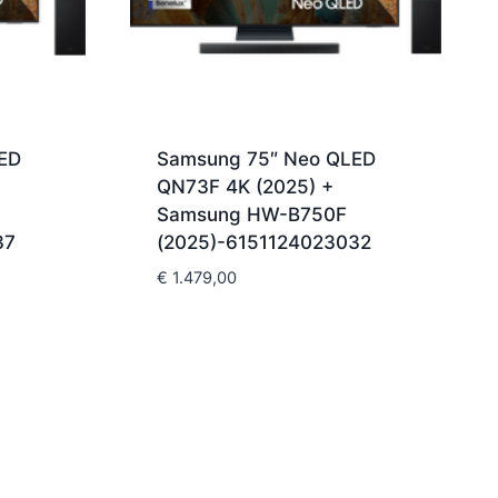
ED
Samsung 75″ Neo QLED
QN73F 4K (2025) +
Samsung HW-B750F
37
(2025)-6151124023032
€
1.479,00