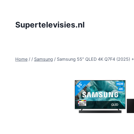
Doorgaan
naar
inhoud
Supertelevisies.nl
Home
/
/
Samsung
/
Samsung 55″ QLED 4K Q7F4 (2025) 