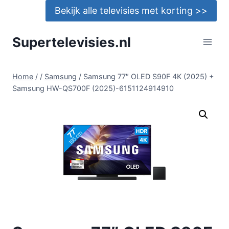
Doorgaan
Bekijk alle televisies met korting >>
naar
inhoud
Supertelevisies.nl
Home
/
/
Samsung
/
Samsung 77″ OLED S90F 4K (2025) +
Samsung HW-QS700F (2025)-6151124914910