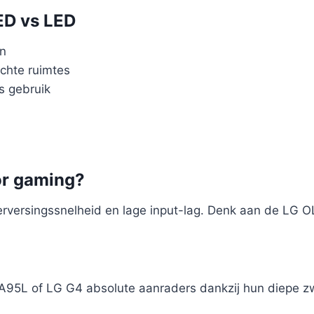
ED vs LED
en
lichte ruimtes
s gebruik
oor gaming?
verversingssnelheid en lage input-lag. Denk aan de L
ny A95L of LG G4 absolute aanraders dankzij hun diepe 