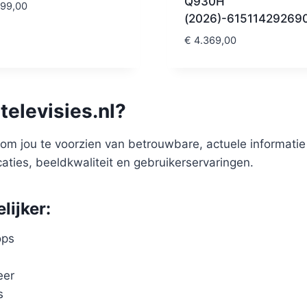
Q930H
99,00
(2026)-61511429269
€
4.369,00
elevisies.nl?
es om jou te voorzien van betrouwbare, actuele informati
icaties, beeldkwaliteit en gebruikerservaringen.
lijker:
ops
n
eer
s