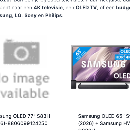
k bent naar een
4K televisie
, een
OLED TV
, of een
budge
sung
,
LG
,
Sony
en
Philips
.
sung OLED 77″ S83H
Samsung OLED 65″ 
26)-8806099124250
(2026) + Samsung H