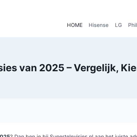
HOME
Hisense
LG
Phi
sies van 2025 – Vergelijk, Ki
2025
? Dan ben je bij Supertelevisies.nl aan het juiste ad