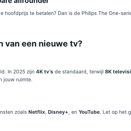
are allrounder
de hoofdprijs te betalen? Dan is de Philips The One-ser
en van een nieuwe tv?
ld. In 2025 zijn
4K tv’s
de standaard, terwijl
8K televis
n jouw ruimte.
ensten zoals
Netflix
,
Disney+
, en
YouTube
. Let op het