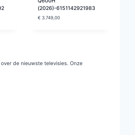
Q600H
02
(2026)-6151142921983
€
3.749,00
e over de nieuwste televisies. Onze