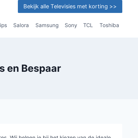
Bekijk alle Televisies met korting >>
lips
Salora
Samsung
Sony
TCL
Toshiba
es en Bespaar
res. Wij helpen je bij het kiezen van de ideale