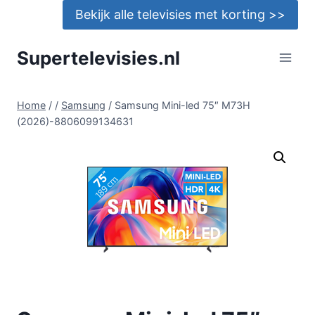
Doorgaan
Bekijk alle televisies met korting >>
naar
inhoud
Supertelevisies.nl
Home
/
/
Samsung
/
Samsung Mini-led 75″ M73H
(2026)-8806099134631