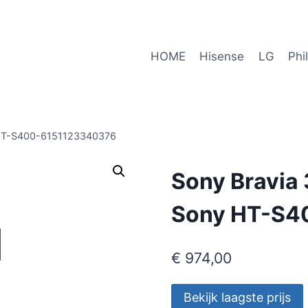
HOME
Hisense
LG
Phi
y HT-S400-6151123340376
Sony Bravia 
Sony HT-S4
€
974,00
Bekijk laagste prijs