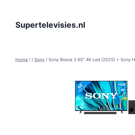
Doorgaan
naar
inhoud
Supertelevisies.nl
Home
/
/
Sony
/
Sony Bravia 3 65″ 4K Led (2025) + Son