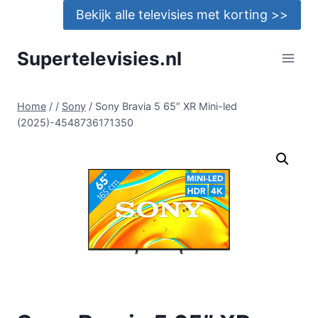
Doorgaan
Bekijk alle televisies met korting >>
naar
inhoud
Supertelevisies.nl
Home
/
/
Sony
/
Sony Bravia 5 65″ XR Mini-led
(2025)-4548736171350