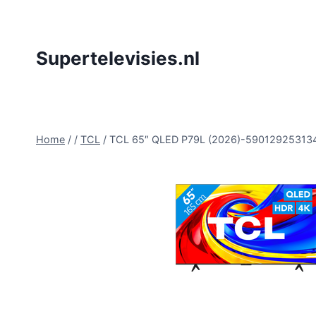
Doorgaan
naar
inhoud
Supertelevisies.nl
Home
/
/
TCL
/
TCL 65″ QLED P79L (2026)-59012925313