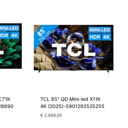
C71K
TCL 85″ QD Mini-led X11K
28690
4K (2025)-5901292525255
€
2.999,00