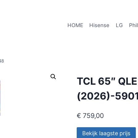
HOME
Hisense
LG
Phi
48
TCL 65″ QLE
(2026)-590
€
759,00
Bekijk laagste prijs