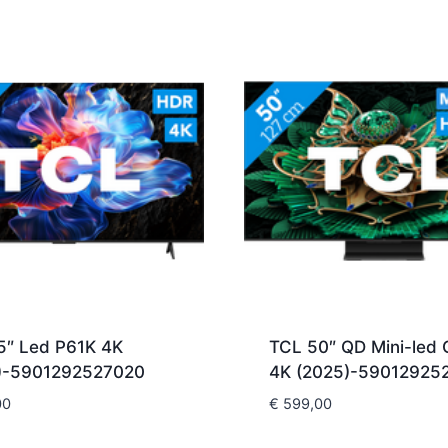
5″ Led P61K 4K
TCL 50″ QD Mini-led 
)-5901292527020
4K (2025)-59012925
00
€
599,00