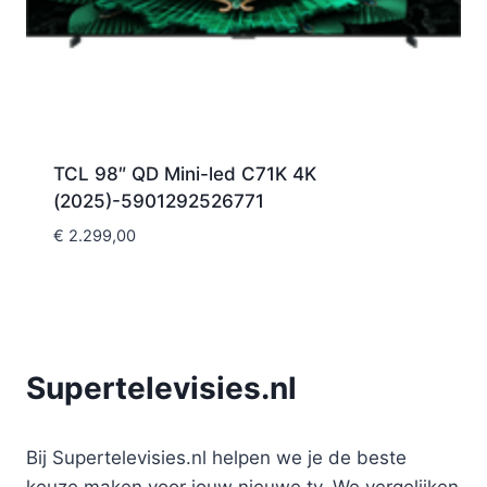
TCL 98″ QD Mini-led C71K 4K
(2025)-5901292526771
€
2.299,00
Supertelevisies.nl
Bij Supertelevisies.nl helpen we je de beste
keuze maken voor jouw nieuwe tv. We vergelijken