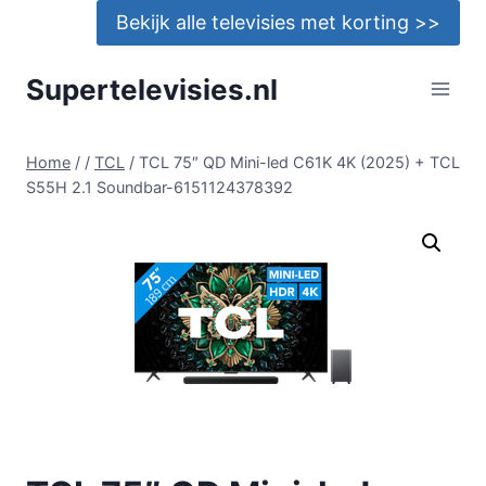
Doorgaan
Bekijk alle televisies met korting >>
naar
inhoud
Supertelevisies.nl
Home
/
/
TCL
/
TCL 75″ QD Mini-led C61K 4K (2025) + TCL
S55H 2.1 Soundbar-6151124378392