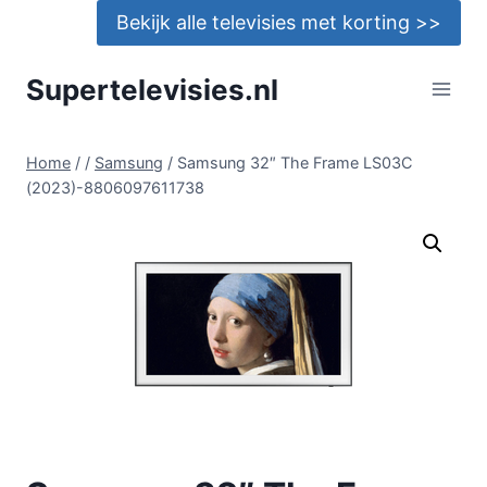
Doorgaan
Bekijk alle televisies met korting >>
naar
inhoud
Supertelevisies.nl
Home
/
/
Samsung
/
Samsung 32″ The Frame LS03C
(2023)-8806097611738